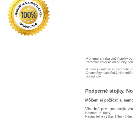
V priemere treba uložiť stojky 
Paramtre zavysia od hrúbky bet
V cene za m2 nie sú zahrnuté voli
Orientačný kladačský plán môže
dohodnutý
Podperné stojky, No
Môžem si požičať aj samo
Vhodné pre: podstojkovan
Nosnosť: 8-18kN,
Nastavitelná výška: 1,9m - 3,6m