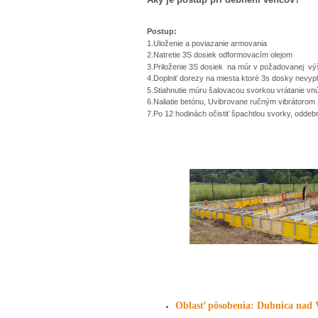
Postup:
1.Uloženie a poviazanie armovania
2.Natretie 3S dosiek odformovacím olejom
3.Priloženie 3S dosiek na múr v požadovanej v
4.Doplniť dorezy na miesta ktoré 3s dosky nevypln
5.Stiahnutie múru šalovacou svorkou vrátanie vnú
6.Naliatie betónu, Uvibrovane ručným vibrátorom 
7.Po 12 hodinách očistiť špachtlou svorky, oddebnit
Oblasť pôsobenia:
Dubnica nad 