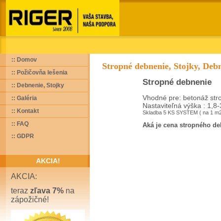
:: Domov
Stropné debnenie, Stojky, Debn
:: Požičovňa lešenia
Stropné debnenie
:: Debnenie, Stojky
Vhodné pre: betonáž str
:: Galéria
Nastaviteľná výška : 1,8
:: Kontakt
Skladba 5 KS SYSTEM ( na 1 m
:: FAQ
Aká je cena stropného d
:: GDPR
AKCIA!
AKCIA:
teraz
zľava 7%
na
zápožičné!