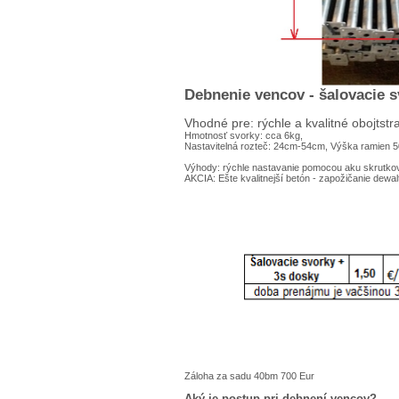
Debnenie vencov - šalovacie 
Vhodné pre: rýchle a kvalitné obojtst
Hmotnosť svorky: cca 6kg,
Nastavitelná rozteč: 24cm-54cm, Výška ramien
Výhody: rýchle nastavanie pomocou aku skrutkovač
AKCIA: Ešte kvalitnejší betón - zapožičanie dew
Záloha za sadu 40bm 700 Eur
Aký je postup pri debnení vencov?